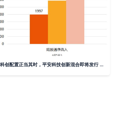
科创配置正当其时，平安科技创新混合即将发行 聚焦云计算装备技术服务新机遇