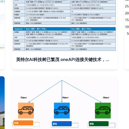
英特尔AI科技树已繁茂 oneAPI连接关键技术，释放云计算装备技术服务领域的产业价值