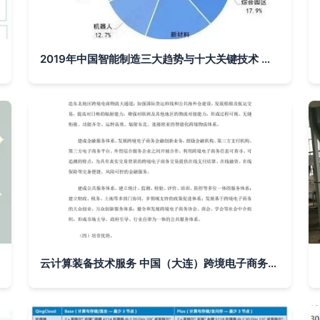
2019年中国智能制造三大趋势与十大关键技术 云计算装备技术服务的崛起
云计算装备技术服务 中国（大连）跨境电子商务综合试验区的数字化转型驱动