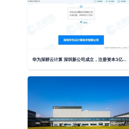
华为深耕云计算 深圳新公司成立，注册资本3亿助力技术革新