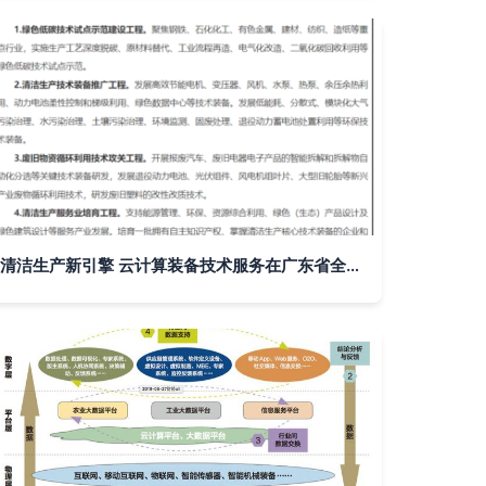
清洁生产新引擎 云计算装备技术服务在广东省全面推行清洁生产中的角色与路径