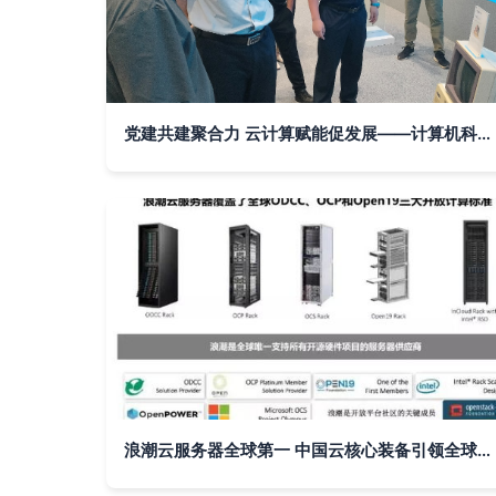
党建共建聚合力 云计算赋能促发展——计算机科学与技术学院教工党支部与济南浪潮数据技术第一党支部签约共建
浪潮云服务器全球第一 中国云核心装备引领全球的里程碑