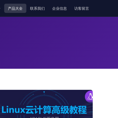
介
产品大全
联系我们
企业信息
访客留言